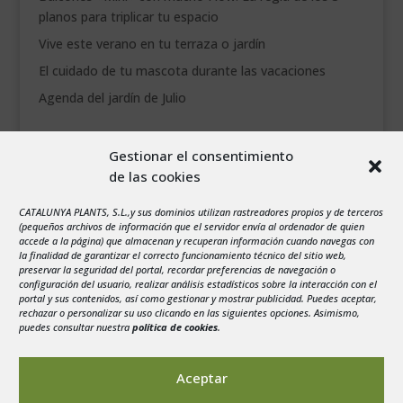
planos para triplicar tu espacio
Vive este verano en tu terraza o jardín
El cuidado de tu mascota durante las vacaciones
Agenda del jardín de Julio
agosto 2026
Gestionar el consentimiento
L
M
X
J
V
S
D
de las cookies
1
2
CATALUNYA PLANTS, S.L.,y sus dominios utilizan rastreadores propios y de terceros
3
4
5
6
7
8
9
(pequeños archivos de información que el servidor envía al ordenador de quien
10
11
12
13
14
15
16
accede a la página) que almacenan y recuperan información cuando navegas con
la finalidad de garantizar el correcto funcionamiento técnico del sitio web,
17
18
19
20
21
22
23
preservar la seguridad del portal, recordar preferencias de navegación o
configuración del usuario, realizar análisis estadísticos sobre la interacción con el
24
25
26
27
28
29
30
portal y sus contenidos, así como gestionar y mostrar publicidad. Puedes aceptar,
rechazar o personalizar su uso clicando en las siguientes opciones. Asimismo,
31
puedes consultar nuestra
política de cookies
.
« Jul
Aceptar