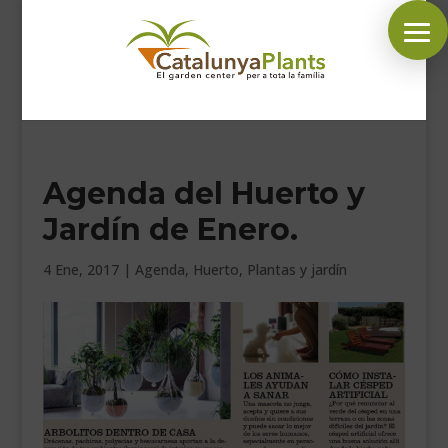
SÍGUENOS EN:
Agenda del Huerto y
INICIO
Jardín de Enero.
PLANTAS
COMPLEMENTOS JARDÍN
4 Ene, 2017
|
Agenda
,
Huerto
,
Plantas y jardín
MASCOTAS
DECORACIÓN
HORARIO GARDEN
CONTACTAR
BLOG