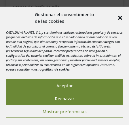
Agenda del jardín de Julio
Gestionar el consentimiento
de las cookies
agosto 2026
L
M
X
J
V
S
D
CATALUNYA PLANTS, S.L.,y sus dominios utilizan rastreadores propios y de terceros
1
2
(pequeños archivos de información que el servidor envía al ordenador de quien
accede a la página) que almacenan y recuperan información cuando navegas con
3
4
5
6
7
8
9
la finalidad de garantizar el correcto funcionamiento técnico del sitio web,
preservar la seguridad del portal, recordar preferencias de navegación o
10
11
12
13
14
15
16
configuración del usuario, realizar análisis estadísticos sobre la interacción con el
portal y sus contenidos, así como gestionar y mostrar publicidad. Puedes aceptar,
17
18
19
20
21
22
23
rechazar o personalizar su uso clicando en las siguientes opciones. Asimismo,
24
25
26
27
28
29
30
puedes consultar nuestra
política de cookies
.
31
« Jul
Aceptar
Rechazar
Mostrar preferencias
Aviso legal
-
Política de privacidad
-
Politica de
Cookies