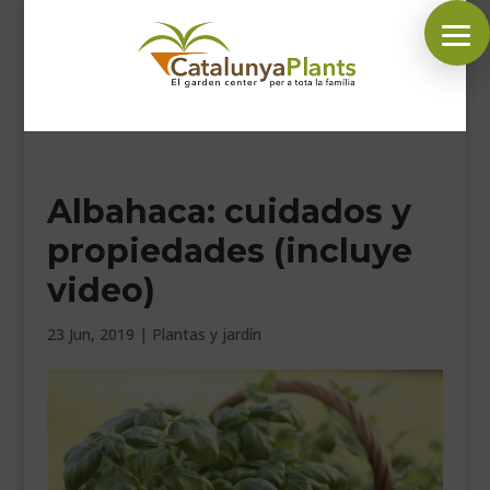
SÍGUENOS EN:
Albahaca: cuidados y
INICIO
propiedades (incluye
PLANTAS
video)
COMPLEMENTOS JARDÍN
MASCOTAS
23 Jun, 2019
|
Plantas y jardín
DECORACIÓN
HORARIO GARDEN
CONTACTAR
BLOG