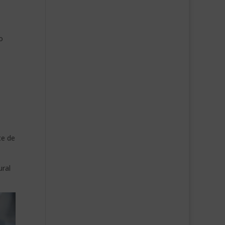
o
te de
ural