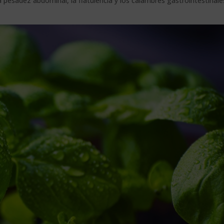
 pesadez abdominal, la flatulencia y los calambres gastrointestinale