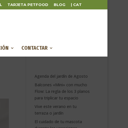
L
TARJETA PETFOOD
BLOG
| CAT
IÓN
CONTACTAR
Agenda del jardín de Agosto
Balcones «Mini» con mucho
Flow: La regla de los 3 planos
para triplicar tu espacio
Vive este verano en tu
terraza o jardín
El cuidado de tu mascota