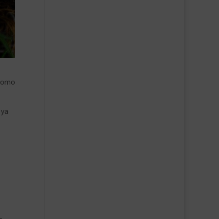
 como
 ya