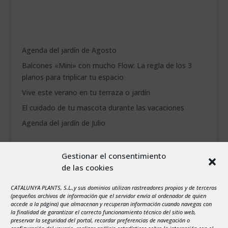
Agenda del jardín de Agosto
Balcones «Mini» con mucho Flow: La regla de los 3
planos para triplicar tu espacio
Vive este verano en tu terraza o jardín
El cuidado de tu mascota durante las vacaciones
Agenda del jardín de Julio
agosto 2026
Gestionar el consentimiento
L
M
X
J
V
S
D
de las cookies
1
2
3
4
5
6
7
8
9
CATALUNYA PLANTS, S.L.,y sus dominios utilizan rastreadores propios y de terceros
(pequeños archivos de información que el servidor envía al ordenador de quien
10
11
12
13
14
15
16
accede a la página) que almacenan y recuperan información cuando navegas con
la finalidad de garantizar el correcto funcionamiento técnico del sitio web,
17
18
19
20
21
22
23
preservar la seguridad del portal, recordar preferencias de navegación o