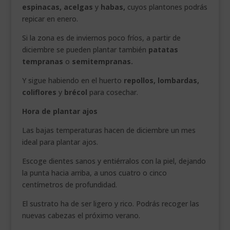
espinacas, acelgas
y
habas,
cuyos plantones podrás
repicar en enero.
Si la zona es de inviernos poco fríos, a partir de
diciembre se pueden plantar también
patatas
tempranas
o
semitemprana
s.
Y sigue habiendo en el huerto
repollos, lombardas,
coliflores
y
brécol
para cosechar.
Hora de plantar ajos
Las bajas temperaturas hacen de diciembre un mes
ideal para plantar ajos.
Escoge dientes sanos y entiérralos con la piel, dejando
la punta hacia arriba, a unos cuatro o cinco
centímetros de profundidad.
El sustrato ha de ser ligero y rico. Podrás recoger las
nuevas cabezas el próximo verano.