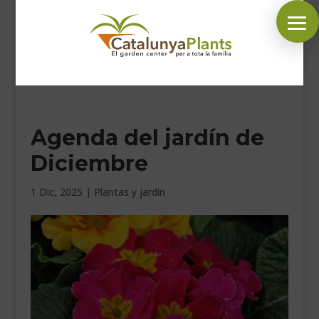
SÍGUENOS EN:
Agenda del jardín de
INICIO
Diciembre
PLANTAS
COMPLEMENTOS JARDÍN
1 Dic, 2025
|
Plantas y jardín
MASCOTAS
DECORACIÓN
HORARIO GARDEN
CONTACTAR
BLOG