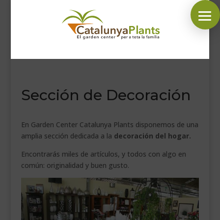
SÍGUENOS EN:
Sección de Decoración
INICIO
PLANTAS
En Garden Center Catalunya Plants disponemos de una
COMPLEMENTOS JARDÍN
amplia sección dedicada a la
decoración del hogar.
MASCOTAS
Encontrarás miles de artículos, y todos con algo en
DECORACIÓN
común: originalidad y buen gusto.
HORARIO GARDEN
CONTACTAR
BLOG