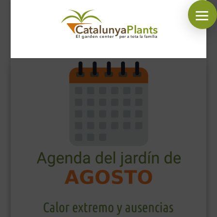
SÍGUENOS EN:
INICIO
PLANTAS
COMPLEMENTOS JARDÍN
MASCOTAS
DECORACIÓN
HORARIO GARDEN
CONTACTAR
BLOG