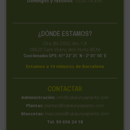
Domingos y festivos:
10:00-14:30h.
¿DÓNDE ESTAMOS?
Ctra. BV-2002, km. 1,8
08620 Sant Vicenç dels Horts (BCN)
Coordenadas GPS: 41º 23' 31¨N - 2º 01' 00¨E
Estamos a 10 minutos de Barcelona
CONTACTAR
Administración:
info@catalunyaplants.com
Plantas:
plantes@catalunyaplants.com
Mascotas:
mascotes@catalunyaplants.com
Tel. 93 656 24 18