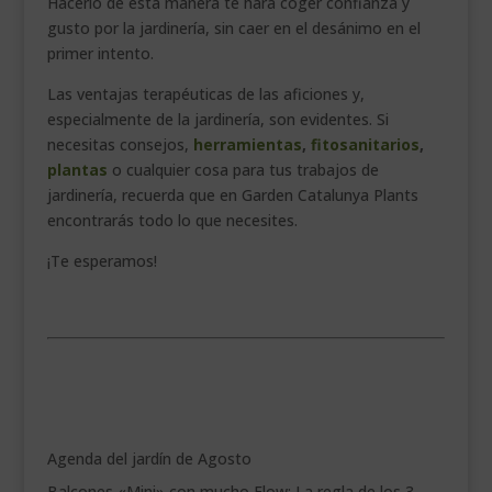
Hacerlo de esta manera te hará coger confianza y
gusto por la jardinería, sin caer en el desánimo en el
primer intento.
Las ventajas terapéuticas de las aficiones y,
especialmente de la jardinería, son evidentes. Si
necesitas consejos,
herramientas
,
fitosanitarios
,
plantas
o cualquier cosa para tus trabajos de
jardinería, recuerda que en Garden Catalunya Plants
encontrarás todo lo que necesites.
¡Te esperamos!
.
Agenda del jardín de Agosto
Balcones «Mini» con mucho Flow: La regla de los 3