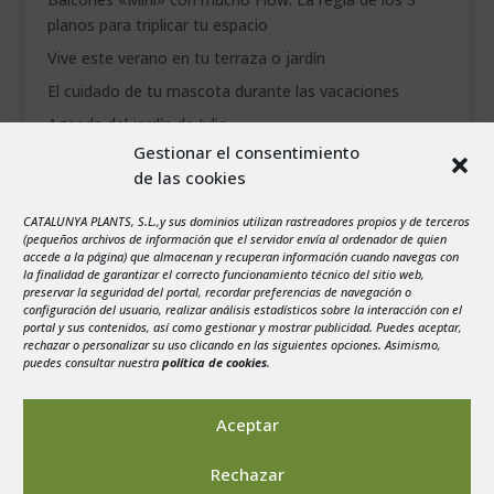
planos para triplicar tu espacio
Vive este verano en tu terraza o jardín
El cuidado de tu mascota durante las vacaciones
Agenda del jardín de Julio
Gestionar el consentimiento
de las cookies
agosto 2026
L
M
X
J
V
S
D
CATALUNYA PLANTS, S.L.,y sus dominios utilizan rastreadores propios y de terceros
1
2
(pequeños archivos de información que el servidor envía al ordenador de quien
accede a la página) que almacenan y recuperan información cuando navegas con
3
4
5
6
7
8
9
la finalidad de garantizar el correcto funcionamiento técnico del sitio web,
preservar la seguridad del portal, recordar preferencias de navegación o
10
11
12
13
14
15
16
configuración del usuario, realizar análisis estadísticos sobre la interacción con el
portal y sus contenidos, así como gestionar y mostrar publicidad. Puedes aceptar,
17
18
19
20
21
22
23
rechazar o personalizar su uso clicando en las siguientes opciones. Asimismo,
24
25
26
27
28
29
30
puedes consultar nuestra
política de cookies
.
31
« Jul
Aceptar
Rechazar