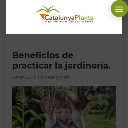
SÍGUENOS EN:
Beneficios de
INICIO
practicar la jardinería.
PLANTAS
COMPLEMENTOS JARDÍN
24 Oct, 2016
|
Plantas y jardín
MASCOTAS
DECORACIÓN
HORARIO GARDEN
CONTACTAR
BLOG