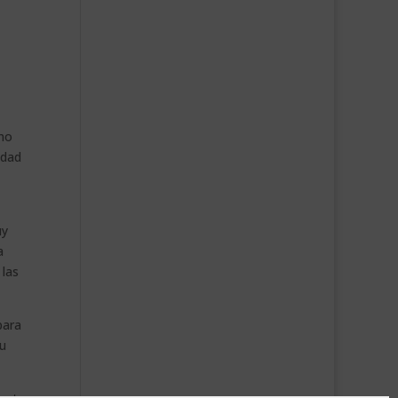
imo
idad
uy
a
 las
para
tu