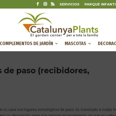
SERVICIOS
PARQUE INFANTI
COMPLEMENTOS DE JARDÍN
MASCOTAS
DECORAC
 de paso (recibidores,
de tu casa son lugares estratégicos de paso. Es transitado a todas h
 eso su decoración tiene que permitir el movimiento sin que en cada