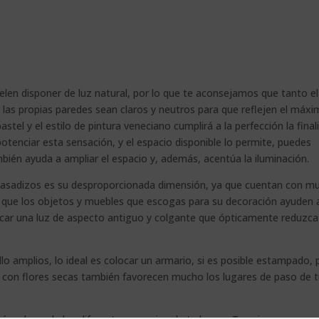
n disponer de luz natural, por lo que te aconsejamos que tanto el
 las propias paredes sean claros y neutros para que reflejen el máx
astel y el estilo de pintura veneciano cumplirá a la perfección la final
potenciar esta sensación, y el espacio disponible lo permite, puedes
bién ayuda a ampliar el espacio y, además, acentúa la iluminación.
 pasadizos es su desproporcionada dimensión, ya que cuentan con m
te que los objetos y muebles que escogas para su decoración ayuden 
ocar una luz de aspecto antiguo y colgante que ópticamente reduzca
illo amplios, lo ideal es colocar un armario, si es posible estampado, 
s con flores secas también favorecen mucho los lugares de paso de 