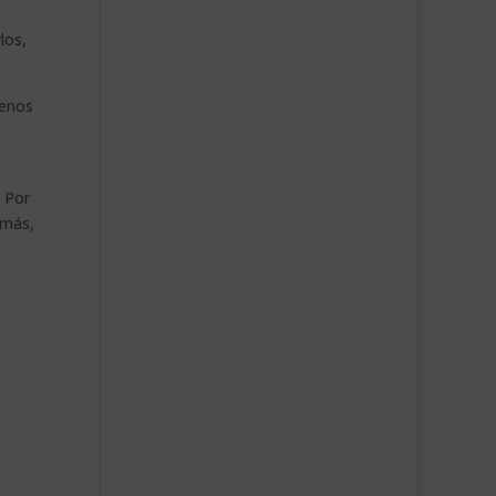
los,
menos
. Por
emás,