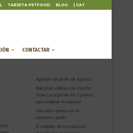
L
TARJETA PETFOOD
BLOG
| CAT
IÓN
CONTACTAR
Agenda del jardín de Agosto
Balcones «Mini» con mucho
Flow: La regla de los 3 planos
para triplicar tu espacio
Vive este verano en tu
terraza o jardín
oras
El cuidado de tu mascota
 paso