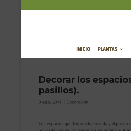
INICIO
PLANTAS
Decorar los espacios
pasillos).
3 Ago, 2011
|
Decoración
Los espacios que forman la entrada y el pasillo 
por cada uno de los miembros de la familia. Por