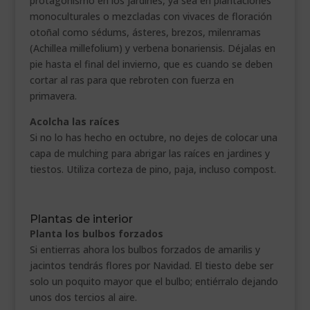
protagonismo en los jardines, ya sea en plantaciones
monoculturales o mezcladas con vivaces de floración
otoñal como sédums, ásteres, brezos, milenramas
(Achillea millefolium) y verbena bonariensis. Déjalas en
pie hasta el final del invierno, que es cuando se deben
cortar al ras para que rebroten con fuerza en
primavera.
Acolcha las raíces
Si no lo has hecho en octubre, no dejes de colocar una
capa de mulching para abrigar las raíces en jardines y
tiestos. Utiliza corteza de pino, paja, incluso compost.
.
Plantas de interior
Planta los bulbos forzados
Si entierras ahora los bulbos forzados de amarilis y
jacintos tendrás flores por Navidad. El tiesto debe ser
solo un poquito mayor que el bulbo; entiérralo dejando
unos dos tercios al aire.