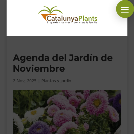
SÍGUENOS EN:
Agenda del Jardín de
INICIO
Noviembre
PLANTAS
COMPLEMENTOS JARDÍN
2 Nov, 2025
|
Plantas y jardín
MASCOTAS
DECORACIÓN
HORARIO GARDEN
CONTACTAR
BLOG