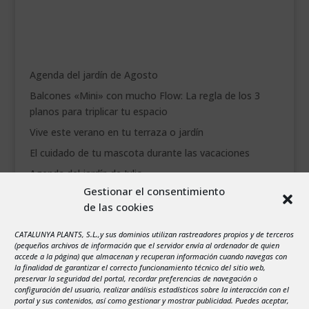
Agenda del jardín de Agosto
Balcones «Mini» con mucho Flow: La regla de los 3
planos para triplicar tu espacio
Vive este verano en tu terraza o jardín
El cuidado de tu mascota durante las vacaciones
Agenda del jardín de Julio
Gestionar el consentimiento
de las cookies
agosto 2026
L
M
X
J
V
S
D
CATALUNYA PLANTS, S.L.,y sus dominios utilizan rastreadores propios y de terceros
1
2
(pequeños archivos de información que el servidor envía al ordenador de quien
accede a la página) que almacenan y recuperan información cuando navegas con
3
4
5
6
7
8
9
la finalidad de garantizar el correcto funcionamiento técnico del sitio web,
preservar la seguridad del portal, recordar preferencias de navegación o
10
11
12
13
14
15
16
configuración del usuario, realizar análisis estadísticos sobre la interacción con el
portal y sus contenidos, así como gestionar y mostrar publicidad. Puedes aceptar,
17
18
19
20
21
22
23