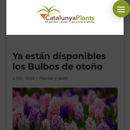
SÍGUENOS EN:
Ya están disponibles
INICIO
los Bulbos de otoño
PLANTAS
COMPLEMENTOS JARDÍN
2 Oct, 2023
|
Plantas y jardín
MASCOTAS
DECORACIÓN
HORARIO GARDEN
CONTACTAR
BLOG