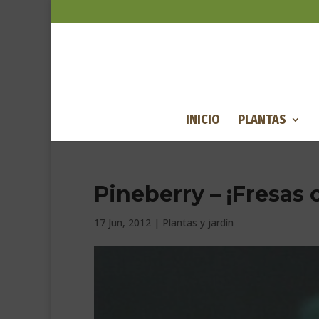
INICIO
PLANTAS
Pineberry – ¡Fresas 
17 Jun, 2012
|
Plantas y jardín