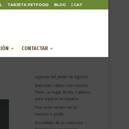
L
TARJETA PETFOOD
BLOG
| CAT
IÓN
CONTACTAR
Agenda del jardín de Agosto
Balcones «Mini» con mucho
Flow: La regla de los 3 planos
para triplicar tu espacio
Vive este verano en tu
terraza o jardín
El cuidado de tu mascota