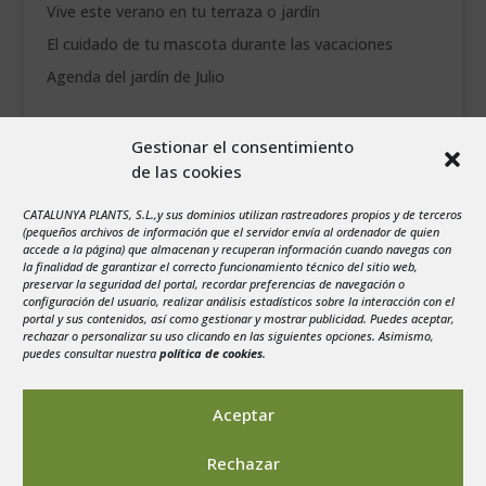
Vive este verano en tu terraza o jardín
El cuidado de tu mascota durante las vacaciones
Agenda del jardín de Julio
agosto 2026
Gestionar el consentimiento
L
M
X
J
V
S
D
de las cookies
1
2
3
4
5
6
7
8
9
CATALUNYA PLANTS, S.L.,y sus dominios utilizan rastreadores propios y de terceros
(pequeños archivos de información que el servidor envía al ordenador de quien
10
11
12
13
14
15
16
accede a la página) que almacenan y recuperan información cuando navegas con
la finalidad de garantizar el correcto funcionamiento técnico del sitio web,
17
18
19
20
21
22
23
preservar la seguridad del portal, recordar preferencias de navegación o
configuración del usuario, realizar análisis estadísticos sobre la interacción con el
24
25
26
27
28
29
30
portal y sus contenidos, así como gestionar y mostrar publicidad. Puedes aceptar,
rechazar o personalizar su uso clicando en las siguientes opciones. Asimismo,
31
puedes consultar nuestra
política de cookies
.
« Jul
Aceptar
Rechazar