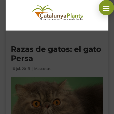
SÍGUENOS EN:
Razas de gatos: el gato
INICIO
Persa
PLANTAS
COMPLEMENTOS JARDÍN
18 Jul, 2015
|
Mascotas
MASCOTAS
DECORACIÓN
HORARIO GARDEN
CONTACTAR
BLOG