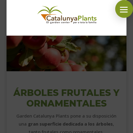
SÍGUENOS EN:
INICIO
PLANTAS
COMPLEMENTOS JARDÍN
MASCOTAS
ÁRBOLES FRUTALES Y
DECORACIÓN
ORNAMENTALES
HORARIO GARDEN
Garden Catalunya Plants pone a su disposición
CONTACTAR
una
gran superficie dedicada a los árboles
,
BLOG
tanto frutales como ornamentales.