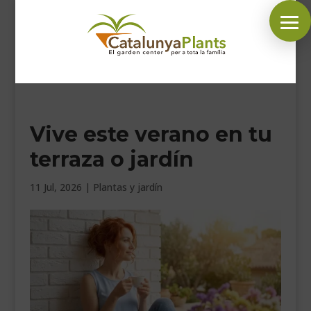
SÍGUENOS EN:
Vive este verano en tu
INICIO
terraza o jardín
PLANTAS
COMPLEMENTOS JARDÍN
11 Jul, 2026
|
Plantas y jardín
MASCOTAS
DECORACIÓN
HORARIO GARDEN
CONTACTAR
BLOG