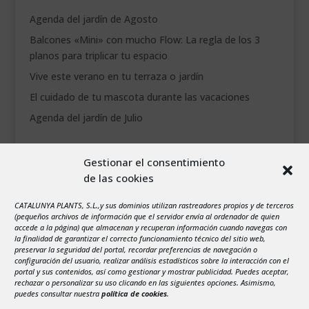
Agenda del jardín de Agosto
Balcones «Mini» con mucho Flow: La regla de los 3
planos para triplicar tu espacio
Vive este verano en tu terraza o jardín
El cuidado de tu mascota durante las vacaciones
Agenda del jardín de Julio
agosto 2026
Gestionar el consentimiento
L
M
X
J
V
S
D
de las cookies
1
2
CATALUNYA PLANTS, S.L.,y sus dominios utilizan rastreadores propios y de terceros
3
4
5
6
7
8
9
(pequeños archivos de información que el servidor envía al ordenador de quien
10
11
12
13
14
15
16
accede a la página) que almacenan y recuperan información cuando navegas con
la finalidad de garantizar el correcto funcionamiento técnico del sitio web,
17
18
19
20
21
22
23
preservar la seguridad del portal, recordar preferencias de navegación o
configuración del usuario, realizar análisis estadísticos sobre la interacción con el
24
25
26
27
28
29
30
portal y sus contenidos, así como gestionar y mostrar publicidad. Puedes aceptar,
rechazar o personalizar su uso clicando en las siguientes opciones. Asimismo,
31
puedes consultar nuestra
política de cookies
.
« Jul