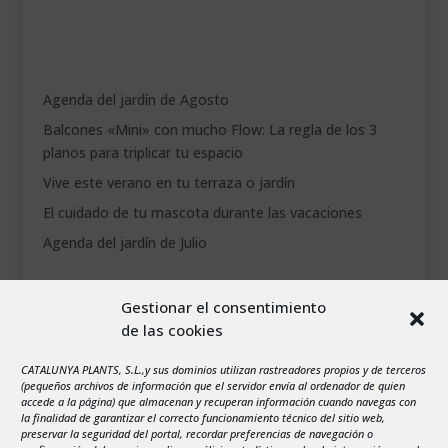
Agenda del jardín de Agosto
Balcones «Mini» con mucho Flow: La regla de los 3
planos para triplicar tu espacio
Vive este verano en tu terraza o jardín
El cuidado de tu mascota durante las vacaciones
Agenda del jardín de Julio
agosto 2026
Gestionar el consentimiento
L
M
X
J
V
S
D
de las cookies
1
2
3
4
5
6
7
8
9
CATALUNYA PLANTS, S.L.,y sus dominios utilizan rastreadores propios y de terceros
(pequeños archivos de información que el servidor envía al ordenador de quien
10
11
12
13
14
15
16
accede a la página) que almacenan y recuperan información cuando navegas con
la finalidad de garantizar el correcto funcionamiento técnico del sitio web,
17
18
19
20
21
22
23
preservar la seguridad del portal, recordar preferencias de navegación o