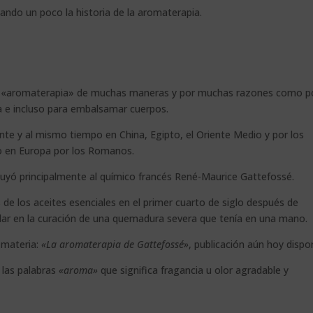
do un poco la historia de la aromaterapia.
n la «aromaterapia» de muchas maneras y por muchas razones como p
a e incluso para embalsamar cuerpos.
te y al mismo tiempo en China, Egipto, el Oriente Medio y por los
o en Europa por los Romanos.
buyó principalmente al químico francés René-Maurice Gattefossé.
os de los aceites esenciales en el primer cuarto de siglo después de
dar en la curación de una quemadura severa que tenía en una mano.
 materia:
«La aromaterapia de Gattefossé»
, publicación aún hoy dispon
 las palabras
«aroma»
que significa fragancia u olor agradable y