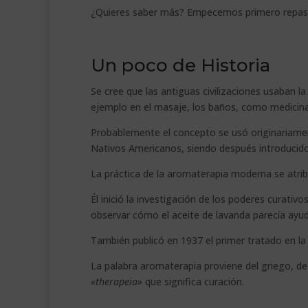
¿Quieres saber más? Empecemos primero repasan
Un poco de Historia
Se cree que las antiguas civilizaciones usaba
ejemplo en el masaje, los baños, como medicin
Probablemente el concepto se usó originariamen
Nativos Americanos, siendo después introducid
La práctica de la aromaterapia moderna se atri
Él inició la investigación de los poderes curativ
observar cómo el aceite de lavanda parecía ayu
También publicó en 1937 el primer tratado en la
La palabra aromaterapia proviene del griego, de
«therapeia»
que significa curación.