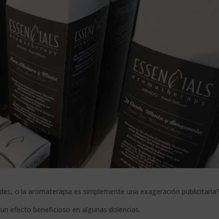
es, o la aromaterapia es simplemente una exageración publicitaria
un efecto beneficioso en algunas dolencias.