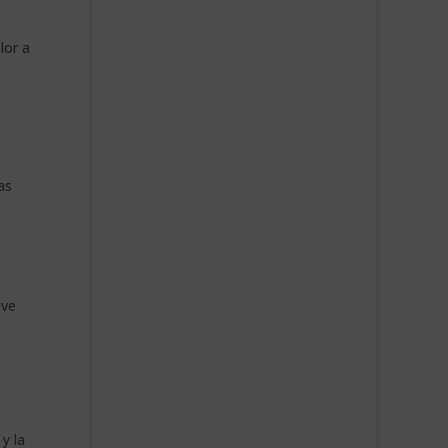
lor a
as
eve
y la