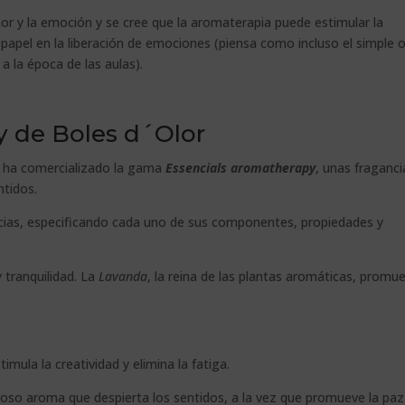
mor y la emoción y se cree que la aromaterapia puede estimular la
papel en la liberación de emociones (piensa como incluso el simple o
 la época de las aulas).
y de Boles d´Olor
, ha comercializado la gama
Essencials aromatherapy
, unas fraganci
ntidos.
ncias, especificando cada uno de sus componentes, propiedades y
tranquilidad. La
Lavanda
, la reina de las plantas aromáticas, promu
imula la creatividad y elimina la fatiga.
so aroma que despierta los sentidos, a la vez que promueve la paz 