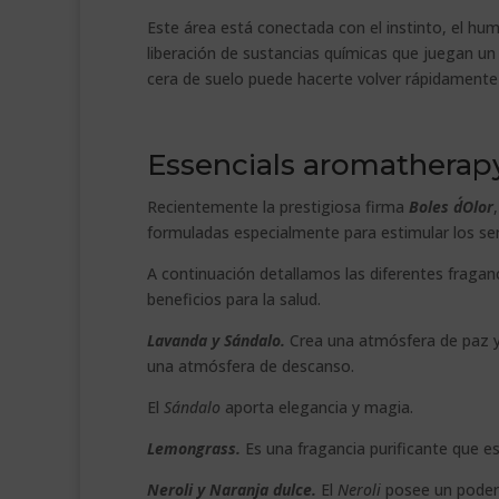
Este área está conectada con el instinto, el hu
liberación de sustancias químicas que juegan un 
cera de suelo puede hacerte volver rápidamente a
Essencials aromatherap
Recientemente la prestigiosa firma
Boles d´Olor
formuladas especialmente para estimular los se
A continuación detallamos las diferentes fraga
beneficios para la salud.
Lavanda y Sándalo.
Crea una atmósfera de paz y 
una atmósfera de descanso.
El
Sándalo
aporta elegancia y magia.
Lemongrass.
Es una fragancia purificante que est
Neroli y Naranja dulce.
El
Neroli
posee un podero