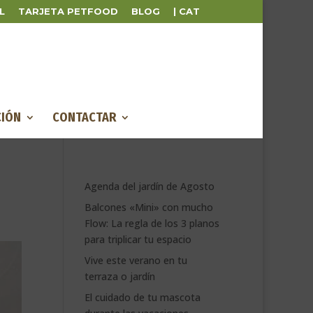
L
TARJETA PETFOOD
BLOG
| CAT
IÓN
CONTACTAR
Agenda del jardín de Agosto
Balcones «Mini» con mucho
Flow: La regla de los 3 planos
para triplicar tu espacio
Vive este verano en tu
terraza o jardín
El cuidado de tu mascota