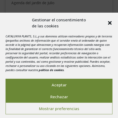
Agenda del jardín de Julio
agosto 2026
Gestionar el consentimiento
L
M
X
J
V
S
D
de las cookies
1
2
CATALUNYA PLANTS, S.L.,y sus dominios utilizan rastreadores propios y de terceros
3
4
5
6
7
8
9
(pequeños archivos de información que el servidor envía al ordenador de quien
10
11
12
13
14
15
16
accede a la página) que almacenan y recuperan información cuando navegas con
la finalidad de garantizar el correcto funcionamiento técnico del sitio web,
17
18
19
20
21
22
23
preservar la seguridad del portal, recordar preferencias de navegación o
configuración del usuario, realizar análisis estadísticos sobre la interacción con el
24
25
26
27
28
29
30
portal y sus contenidos, así como gestionar y mostrar publicidad. Puedes aceptar,
rechazar o personalizar su uso clicando en las siguientes opciones. Asimismo,
31
puedes consultar nuestra
política de cookies
.
« Jul
Aceptar
Rechazar
Aviso legal
-
Política de privacidad
-
Politica de
Mostrar preferencias
Cookies