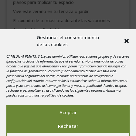
planos para triplicar tu espacio
Vive este verano en tu terraza o jardín
El cuidado de tu mascota durante las vacaciones
Agenda del jardín de Julio
Gestionar el consentimiento
de las cookies
agosto 2026
L
M
X
J
V
S
D
CATALUNYA PLANTS, S.L.,y sus dominios utilizan rastreadores propios y de terceros
1
2
(pequeños archivos de información que el servidor envía al ordenador de quien
accede a la página) que almacenan y recuperan información cuando navegas con
3
4
5
6
7
8
9
la finalidad de garantizar el correcto funcionamiento técnico del sitio web,
preservar la seguridad del portal, recordar preferencias de navegación o
10
11
12
13
14
15
16
configuración del usuario, realizar análisis estadísticos sobre la interacción con el
portal y sus contenidos, así como gestionar y mostrar publicidad. Puedes aceptar,
17
18
19
20
21
22
23
rechazar o personalizar su uso clicando en las siguientes opciones. Asimismo,
24
25
26
27
28
29
30
puedes consultar nuestra
política de cookies
.
31
« Jul
Aceptar
Rechazar