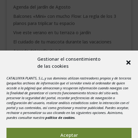
Agenda del jardín de Agosto
Balcones «Mini» con mucho Flow: La regla de los 3
planos para triplicar tu espacio
Vive este verano en tu terraza o jardín
El cuidado de tu mascota durante las vacaciones
Agenda del jardín de Julio
Gestionar el consentimiento
de las cookies
agosto 2026
L
M
X
J
V
S
D
CATALUNYA PLANTS, S.L.,y sus dominios utilizan rastreadores propios y de terceros
1
2
(pequeños archivos de información que el servidor envía al ordenador de quien
accede a la página) que almacenan y recuperan información cuando navegas con
3
4
5
6
7
8
9
la finalidad de garantizar el correcto funcionamiento técnico del sitio web,
preservar la seguridad del portal, recordar preferencias de navegación o
10
11
12
13
14
15
16
configuración del usuario, realizar análisis estadísticos sobre la interacción con el
portal y sus contenidos, así como gestionar y mostrar publicidad. Puedes aceptar,
17
18
19
20
21
22
23
rechazar o personalizar su uso clicando en las siguientes opciones. Asimismo,
24
25
26
27
28
29
30
puedes consultar nuestra
política de cookies
.
31
« Jul
Aceptar