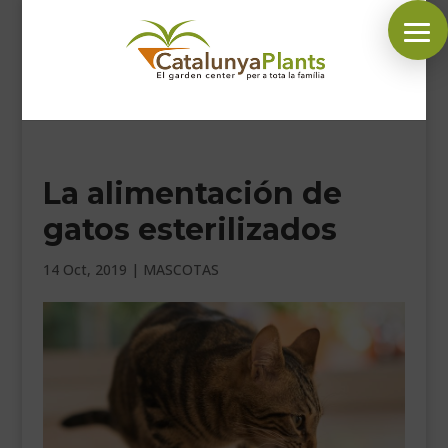
SÍGUENOS EN:
La alimentación de
INICIO
gatos esterilizados
PLANTAS
COMPLEMENTOS JARDÍN
14 Oct, 2019
|
MASCOTAS
MASCOTAS
DECORACIÓN
HORARIO GARDEN
CONTACTAR
BLOG