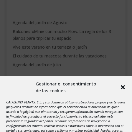
Agenda del jardín de Agosto
Balcones «Mini» con mucho Flow: La regla de los 3
planos para triplicar tu espacio
Vive este verano en tu terraza o jardín
El cuidado de tu mascota durante las vacaciones
Agenda del jardín de Julio
agosto 2026
Gestionar el consentimiento
L
M
X
J
V
S
D
de las cookies
1
2
3
4
5
6
7
8
9
CATALUNYA PLANTS, S.L.,y sus dominios utilizan rastreadores propios y de terceros
(pequeños archivos de información que el servidor envía al ordenador de quien
10
11
12
13
14
15
16
accede a la página) que almacenan y recuperan información cuando navegas con
la finalidad de garantizar el correcto funcionamiento técnico del sitio web,
17
18
19
20
21
22
23
preservar la seguridad del portal, recordar preferencias de navegación o
configuración del usuario, realizar análisis estadísticos sobre la interacción con el
24
25
26
27
28
29
30
portal y sus contenidos, así como gestionar y mostrar publicidad. Puedes aceptar,