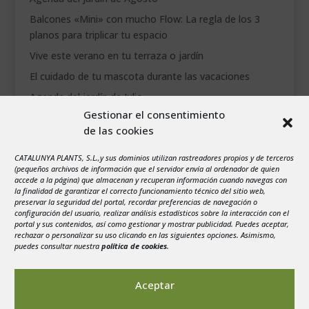
Balcones «Mini» con mucho Flow: La regla de los 3
planos para triplicar tu espacio
Vive este verano en tu terraza o jardín
El cuidado de tu mascota durante las vacaciones
Agenda del jardín de Julio
Gestionar el consentimiento
de las cookies
agosto 2026
L
M
X
J
V
S
D
CATALUNYA PLANTS, S.L.,y sus dominios utilizan rastreadores propios y de terceros
1
2
(pequeños archivos de información que el servidor envía al ordenador de quien
accede a la página) que almacenan y recuperan información cuando navegas con
3
4
5
6
7
8
9
la finalidad de garantizar el correcto funcionamiento técnico del sitio web,
preservar la seguridad del portal, recordar preferencias de navegación o
10
11
12
13
14
15
16
configuración del usuario, realizar análisis estadísticos sobre la interacción con el
portal y sus contenidos, así como gestionar y mostrar publicidad. Puedes aceptar,
17
18
19
20
21
22
23
rechazar o personalizar su uso clicando en las siguientes opciones. Asimismo,
24
25
26
27
28
29
30
puedes consultar nuestra
política de cookies
.
31
« Jul
Aceptar