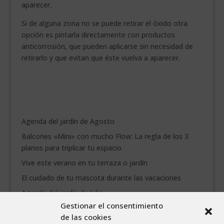
aparecer.
Si de alguna zona no se puede retirar el óxido otra
opción es pintarla directamente con productos
anticorrosión, que pueden aplicarse sin necesidad de
retirarlo y que evitan que éste vuelva a aparecer.
.
Agenda del jardín de Agosto
Balcones «Mini» con mucho Flow: La regla de los 3
planos para triplicar tu espacio
Vive este verano en tu terraza o jardín
El cuidado de tu mascota durante las vacaciones
Agenda del jardín de Julio
Gestionar el consentimiento
de las cookies
agosto 2026