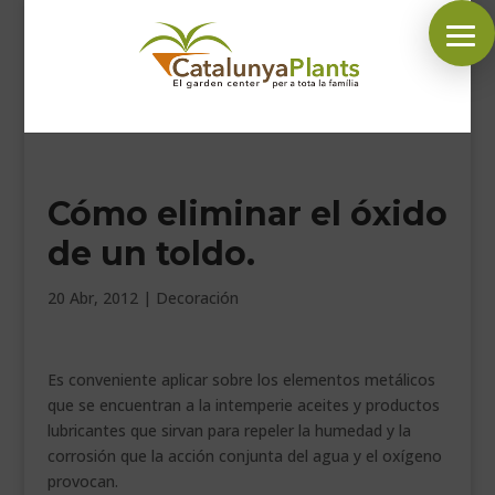
SÍGUENOS EN:
Cómo eliminar el óxido
INICIO
de un toldo.
PLANTAS
COMPLEMENTOS JARDÍN
20 Abr, 2012
|
Decoración
MASCOTAS
DECORACIÓN
Es conveniente aplicar sobre los elementos metálicos
HORARIO GARDEN
que se encuentran a la intemperie aceites y productos
lubricantes que sirvan para repeler la humedad y la
CONTACTAR
corrosión que la acción conjunta del agua y el oxígeno
provocan.
BLOG