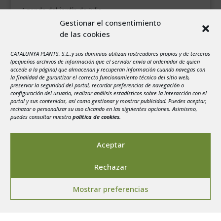
Agenda del jardín de Julio
Gestionar el consentimiento
de las cookies
agosto 2026
L
M
X
J
V
S
D
CATALUNYA PLANTS, S.L.,y sus dominios utilizan rastreadores propios y de terceros
1
2
(pequeños archivos de información que el servidor envía al ordenador de quien
accede a la página) que almacenan y recuperan información cuando navegas con
3
4
5
6
7
8
9
la finalidad de garantizar el correcto funcionamiento técnico del sitio web,
preservar la seguridad del portal, recordar preferencias de navegación o
10
11
12
13
14
15
16
configuración del usuario, realizar análisis estadísticos sobre la interacción con el
portal y sus contenidos, así como gestionar y mostrar publicidad. Puedes aceptar,
17
18
19
20
21
22
23
rechazar o personalizar su uso clicando en las siguientes opciones. Asimismo,
24
25
26
27
28
29
30
puedes consultar nuestra
política de cookies
.
31
« Jul
Aceptar
Rechazar
Mostrar preferencias
Aviso legal
-
Política de privacidad
-
Politica de
Cookies