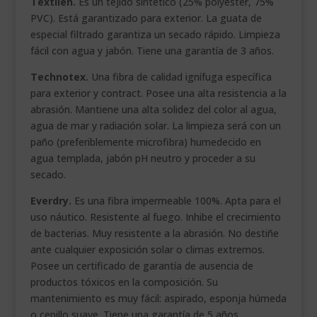
Textilén.
Es un tejido sintético (25% polyester, 75%
PVC). Está garantizado para exterior. La guata de
especial filtrado garantiza un secado rápido. Limpieza
fácil con agua y jabón. Tiene una garantía de 3 años.
Technotex.
Una fibra de calidad ignífuga específica
para exterior y contract. Posee una alta resistencia a la
abrasión. Mantiene una alta solidez del color al agua,
agua de mar y radiación solar. La limpieza será con un
paño (preferiblemente microfibra) humedecido en
agua templada, jabón pH neutro y proceder a su
secado.
Everdry.
Es una fibra impermeable 100%. Apta para el
uso náutico. Resistente al fuego. Inhibe el crecimiento
de bacterias. Muy resistente a la abrasión. No destiñe
ante cualquier exposición solar o climas extremos.
Posee un certificado de garantía de ausencia de
productos tóxicos en la composición. Su
mantenimiento es muy fácil: aspirado, esponja húmeda
o cepillo suave. Tiene una garantía de 5 años.