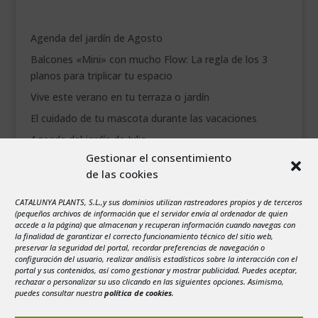
Agenda del jardín de Agosto
Balcones «Mini» con mucho Flow: La regla de los 3
planos para triplicar tu espacio
Vive este verano en tu terraza o jardín
El cuidado de tu mascota durante las vacaciones
Agenda del jardín de Julio
Gestionar el consentimiento
de las cookies
agosto 2026
L
M
X
J
V
S
D
CATALUNYA PLANTS, S.L.,y sus dominios utilizan rastreadores propios y de terceros
1
2
(pequeños archivos de información que el servidor envía al ordenador de quien
accede a la página) que almacenan y recuperan información cuando navegas con
3
4
5
6
7
8
9
la finalidad de garantizar el correcto funcionamiento técnico del sitio web,
preservar la seguridad del portal, recordar preferencias de navegación o
10
11
12
13
14
15
16
configuración del usuario, realizar análisis estadísticos sobre la interacción con el
portal y sus contenidos, así como gestionar y mostrar publicidad. Puedes aceptar,
17
18
19
20
21
22
23
rechazar o personalizar su uso clicando en las siguientes opciones. Asimismo,
24
25
26
27
28
29
30
puedes consultar nuestra
política de cookies
.
31