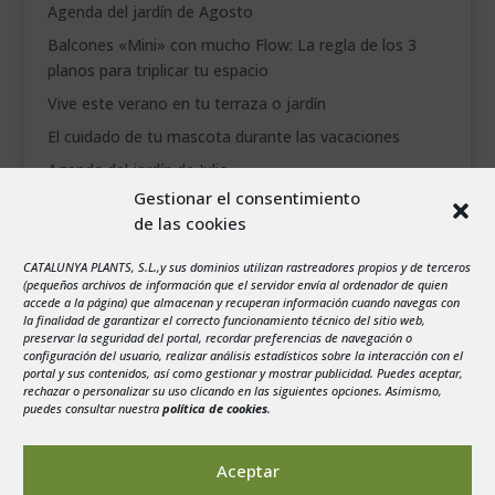
Agenda del jardín de Agosto
Balcones «Mini» con mucho Flow: La regla de los 3
planos para triplicar tu espacio
Vive este verano en tu terraza o jardín
El cuidado de tu mascota durante las vacaciones
Agenda del jardín de Julio
Gestionar el consentimiento
de las cookies
agosto 2026
L
M
X
J
V
S
D
CATALUNYA PLANTS, S.L.,y sus dominios utilizan rastreadores propios y de terceros
1
2
(pequeños archivos de información que el servidor envía al ordenador de quien
accede a la página) que almacenan y recuperan información cuando navegas con
3
4
5
6
7
8
9
la finalidad de garantizar el correcto funcionamiento técnico del sitio web,
preservar la seguridad del portal, recordar preferencias de navegación o
10
11
12
13
14
15
16
configuración del usuario, realizar análisis estadísticos sobre la interacción con el
portal y sus contenidos, así como gestionar y mostrar publicidad. Puedes aceptar,
17
18
19
20
21
22
23
rechazar o personalizar su uso clicando en las siguientes opciones. Asimismo,
24
25
26
27
28
29
30
puedes consultar nuestra
política de cookies
.
31
« Jul
Aceptar