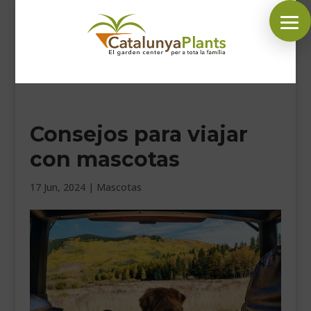
SÍGUENOS EN:
Consejos para viajar
INICIO
con mascotas
PLANTAS
COMPLEMENTOS JARDÍN
17 Jun, 2024
|
Mascotas
MASCOTAS
DECORACIÓN
HORARIO GARDEN
CONTACTAR
BLOG