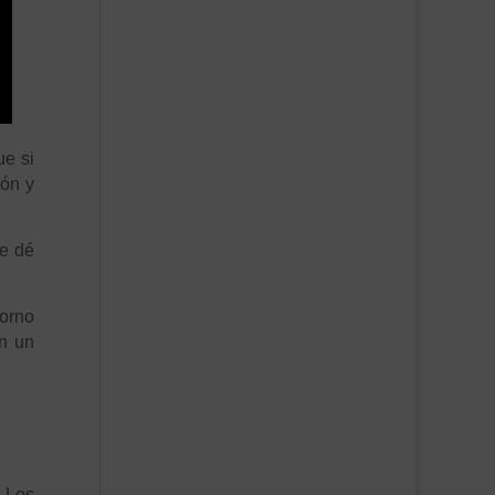
ue si
ión y
le dé
orno
en un
. Los