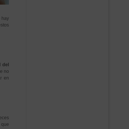
o hay
estos
l del
ue no
ar en
eces
e que