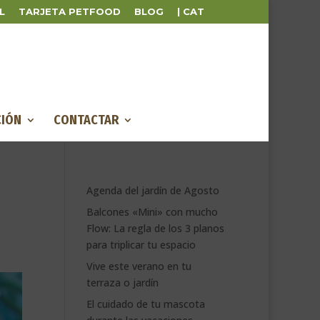
L
TARJETA PETFOOD
BLOG
| CAT
IÓN
CONTACTAR
Agenda del jardín de Agosto
Balcones «Mini» con mucho
Flow: La regla de los 3 planos
para triplicar tu espacio
Vive este verano en tu
terraza o jardín
El cuidado de tu mascota