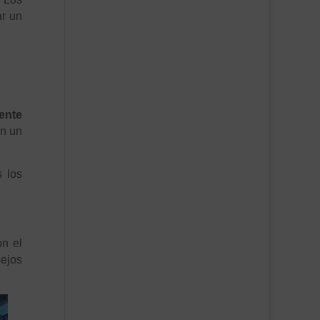
ar un
uente
on un
s los
on el
ejos