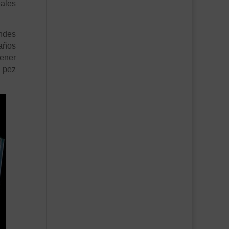
eales
ndes
maños
tener
l pez