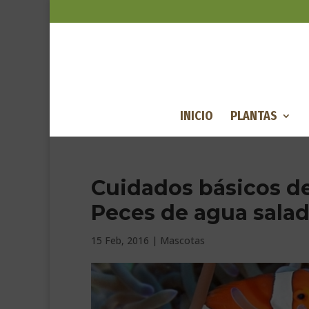
INICIO
PLANTAS
Cuidados básicos de 
Peces de agua sala
15 Feb, 2016
|
Mascotas