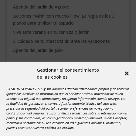
Agenda del jardín de Agosto
Balcones «Mini» con mucho Flow: La regla de los 3
planos para triplicar tu espacio
Vive este verano en tu terraza o jardín
El cuidado de tu mascota durante las vacaciones
Agenda del jardín de Julio
agosto 2026
Gestionar el consentimiento
L
M
X
J
V
S
D
de las cookies
1
2
CATALUNYA PLANTS, S.L.,y sus dominios utilizan rastreadores propios y de terceros
3
4
5
6
7
8
9
(pequeños archivos de información que el servidor envía al ordenador de quien
10
11
12
13
14
15
16
accede a la página) que almacenan y recuperan información cuando navegas con
la finalidad de garantizar el correcto funcionamiento técnico del sitio web,
17
18
19
20
21
22
23
preservar la seguridad del portal, recordar preferencias de navegación o
configuración del usuario, realizar análisis estadísticos sobre la interacción con el
24
25
26
27
28
29
30
portal y sus contenidos, así como gestionar y mostrar publicidad. Puedes aceptar,
rechazar o personalizar su uso clicando en las siguientes opciones. Asimismo,
31
puedes consultar nuestra
política de cookies
.
« Jul