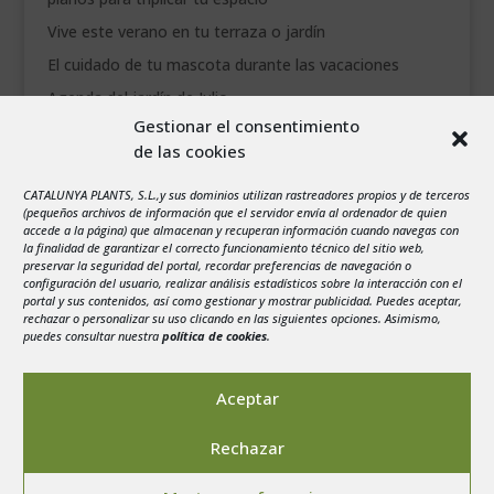
Vive este verano en tu terraza o jardín
El cuidado de tu mascota durante las vacaciones
Agenda del jardín de Julio
Gestionar el consentimiento
de las cookies
agosto 2026
L
M
X
J
V
S
D
CATALUNYA PLANTS, S.L.,y sus dominios utilizan rastreadores propios y de terceros
1
2
(pequeños archivos de información que el servidor envía al ordenador de quien
accede a la página) que almacenan y recuperan información cuando navegas con
3
4
5
6
7
8
9
la finalidad de garantizar el correcto funcionamiento técnico del sitio web,
preservar la seguridad del portal, recordar preferencias de navegación o
10
11
12
13
14
15
16
configuración del usuario, realizar análisis estadísticos sobre la interacción con el
portal y sus contenidos, así como gestionar y mostrar publicidad. Puedes aceptar,
17
18
19
20
21
22
23
rechazar o personalizar su uso clicando en las siguientes opciones. Asimismo,
24
25
26
27
28
29
30
puedes consultar nuestra
política de cookies
.
31
« Jul
Aceptar
Rechazar