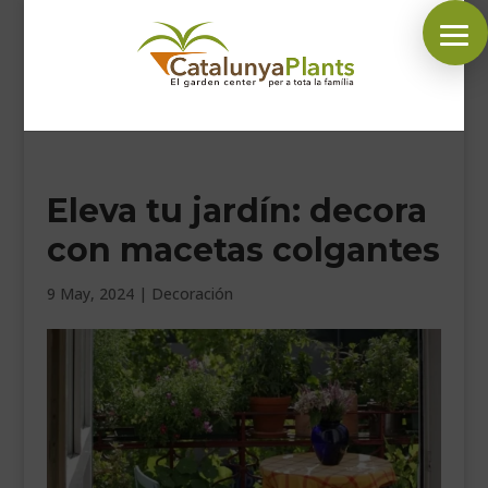
SÍGUENOS EN:
Eleva tu jardín: decora
INICIO
con macetas colgantes
PLANTAS
COMPLEMENTOS JARDÍN
9 May, 2024
|
Decoración
MASCOTAS
DECORACIÓN
HORARIO GARDEN
CONTACTAR
BLOG