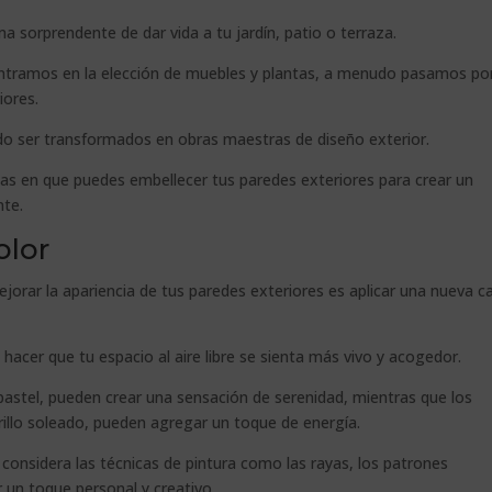
 sorprendente de dar vida a tu jardín, patio o terraza.
ntramos en la elección de muebles y plantas, a menudo pasamos po
iores.
ndo ser transformados en obras maestras de diseño exterior.
mas en que puedes embellecer tus paredes exteriores para crear un
nte.
olor
jorar la apariencia de tus paredes exteriores es aplicar una nueva c
 hacer que tu espacio al aire libre se sienta más vivo y acogedor.
astel, pueden crear una sensación de serenidad, mientras que los
rillo soleado, pueden agregar un toque de energía.
 considera las técnicas de pintura como las rayas, los patrones
 un toque personal y creativo.