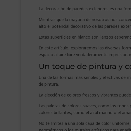
La decoración de paredes exteriores es una forma
Mientras que la mayoría de nosotros nos conce
alto el potencial decorativo de las paredes exter
Estas superficies en blanco son lienzos espera
En este artículo, exploraremos las diversas for
espacio al aire libre verdaderamente impresiona
Un toque de pintura y c
Una de las formas más simples y efectivas de me
de pintura.
La elección de colores frescos y vibrantes puede
Las paletas de colores suaves, como los tonos p
colores brillantes, como el azul marino o el ama
No te limites a una sola capa de color uniforme;
geométricos o los murales artísticos para añadir