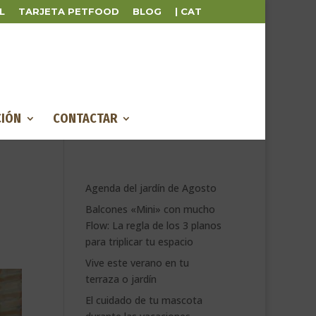
L
TARJETA PETFOOD
BLOG
| CAT
IÓN
CONTACTAR
Agenda del jardín de Agosto
Balcones «Mini» con mucho
Flow: La regla de los 3 planos
para triplicar tu espacio
Vive este verano en tu
terraza o jardín
El cuidado de tu mascota