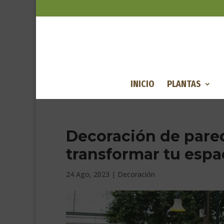
INICIO
PLANTAS
Decoración de pare
transformar tu espac
24 Ago, 2023
|
Decoración