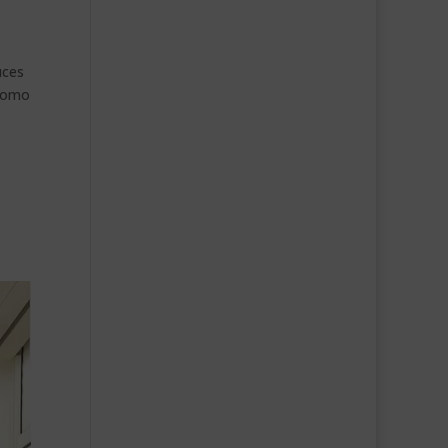
uces
 como