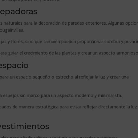
repadoras
s naturales para la decoración de paredes exteriores. Algunas opcio
ougainvillea.
jas y flores, sino que también pueden proporcionar sombra y privaci
ara guiar el crecimiento de las plantas y crear un aspecto armonioso
 espacio
ara un espacio pequeño o estrecho al reflejar la luz y crear una
a espejos sin marco para un aspecto moderno y minimalista.
ados de manera estratégica para evitar reflejar directamente la luz
vestimientos
les para añadir calidez y textura a tus paredes exteriores.