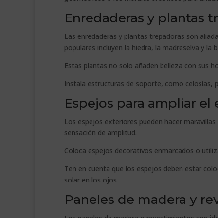
Enredaderas y plantas t
Las enredaderas y plantas trepadoras son aliada
populares incluyen la hiedra, la madreselva y la b
Estas plantas no solo añaden belleza con sus ho
Instala estructuras de soporte, como celosías, p
Espejos para ampliar el
Los espejos exteriores pueden hacer maravillas p
sensación de amplitud.
Coloca espejos decorativos enmarcados o utiliz
Ten en cuenta que los espejos deben estar coloc
solar en los ojos.
Paneles de madera y re
Los paneles de madera o revestimientos son idea