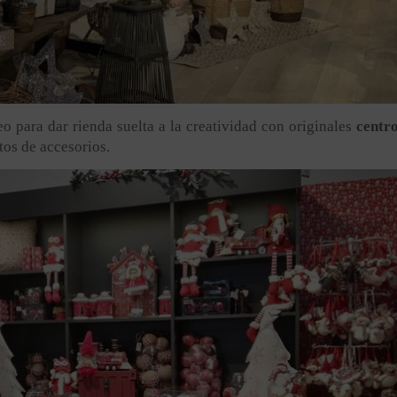
 para dar rienda suelta a la creatividad con originales
centr
tos de accesorios.