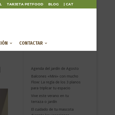
L
TARJETA PETFOOD
BLOG
| CAT
IÓN
CONTACTAR
d
Agenda del jardín de Agosto
Balcones «Mini» con mucho
Flow: La regla de los 3 planos
para triplicar tu espacio
Vive este verano en tu
terraza o jardín
El cuidado de tu mascota