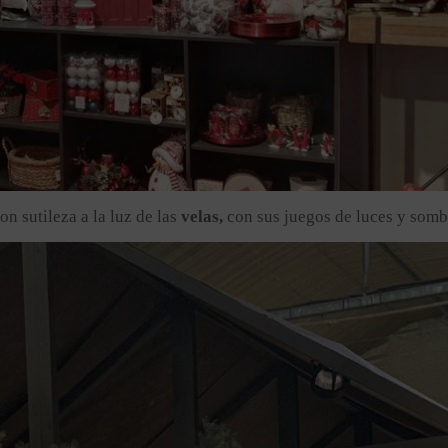
n sutileza a la luz de las
velas,
con sus juegos de luces y somb