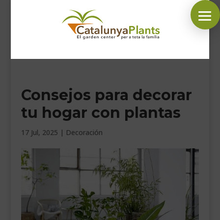
SÍGUENOS EN:
Consejos para decorar
INICIO
tu hogar con plantas
PLANTAS
COMPLEMENTOS JARDÍN
17 Jul, 2025
|
Decoración
MASCOTAS
DECORACIÓN
HORARIO GARDEN
CONTACTAR
BLOG