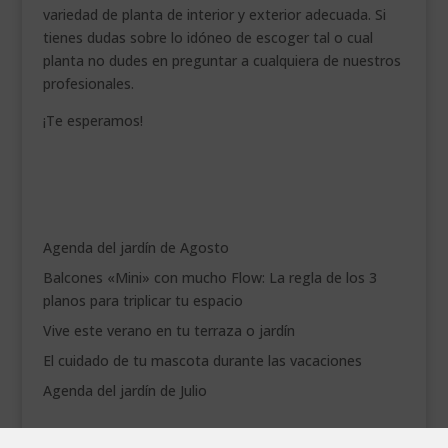
variedad de planta de interior y exterior adecuada. Si
tienes dudas sobre lo idóneo de escoger tal o cual
planta no dudes en preguntar a cualquiera de nuestros
profesionales.
¡Te esperamos!
Agenda del jardín de Agosto
Balcones «Mini» con mucho Flow: La regla de los 3
planos para triplicar tu espacio
Vive este verano en tu terraza o jardín
El cuidado de tu mascota durante las vacaciones
Agenda del jardín de Julio
agosto 2026