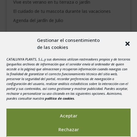
Vive este verano en tu terraza o jardín
El cuidado de tu mascota durante las vacaciones
Agenda del jardín de Julio
agosto 2026
Gestionar el consentimiento
L
M
X
J
V
S
D
de las cookies
1
2
CATALUNYA PLANTS, S.L.,y sus dominios utilizan rastreadores propios y de terceros
3
4
5
6
7
8
9
(pequeños archivos de información que el servidor envía al ordenador de quien
10
11
12
13
14
15
16
accede a la página) que almacenan y recuperan información cuando navegas con
la finalidad de garantizar el correcto funcionamiento técnico del sitio web,
17
18
19
20
21
22
23
preservar la seguridad del portal, recordar preferencias de navegación o
configuración del usuario, realizar análisis estadísticos sobre la interacción con el
24
25
26
27
28
29
30
portal y sus contenidos, así como gestionar y mostrar publicidad. Puedes aceptar,
rechazar o personalizar su uso clicando en las siguientes opciones. Asimismo,
31
puedes consultar nuestra
política de cookies
.
« Jul
Aceptar
Rechazar