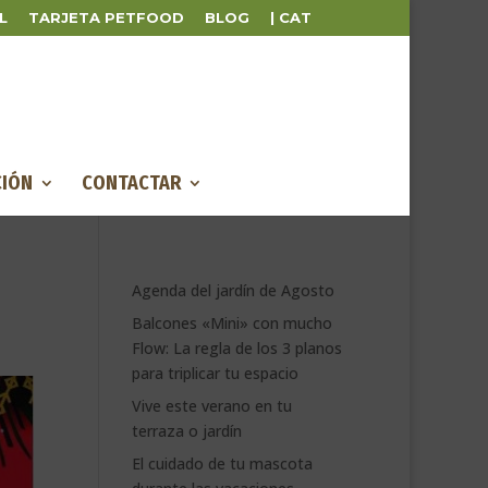
L
TARJETA PETFOOD
BLOG
| CAT
IÓN
CONTACTAR
Agenda del jardín de Agosto
Balcones «Mini» con mucho
Flow: La regla de los 3 planos
para triplicar tu espacio
Vive este verano en tu
terraza o jardín
El cuidado de tu mascota