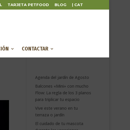
L
TARJETA PETFOOD
BLOG
| CAT
IÓN
CONTACTAR
Agenda del jardín de Agosto
Balcones «Mini» con mucho
Flow: La regla de los 3 planos
para triplicar tu espacio
Vive este verano en tu
terraza o jardín
El cuidado de tu mascota