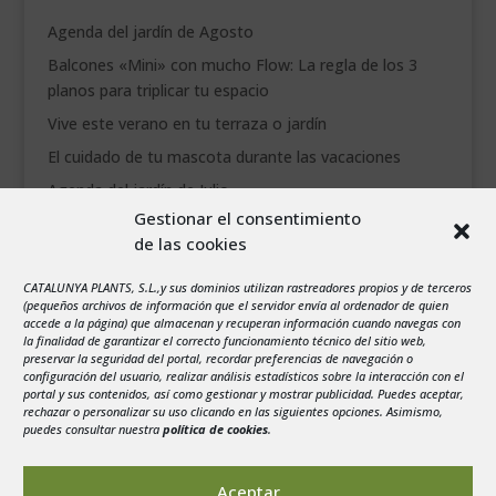
Agenda del jardín de Agosto
Balcones «Mini» con mucho Flow: La regla de los 3
planos para triplicar tu espacio
Vive este verano en tu terraza o jardín
El cuidado de tu mascota durante las vacaciones
Agenda del jardín de Julio
Gestionar el consentimiento
de las cookies
agosto 2026
L
M
X
J
V
S
D
CATALUNYA PLANTS, S.L.,y sus dominios utilizan rastreadores propios y de terceros
1
2
(pequeños archivos de información que el servidor envía al ordenador de quien
accede a la página) que almacenan y recuperan información cuando navegas con
3
4
5
6
7
8
9
la finalidad de garantizar el correcto funcionamiento técnico del sitio web,
preservar la seguridad del portal, recordar preferencias de navegación o
10
11
12
13
14
15
16
configuración del usuario, realizar análisis estadísticos sobre la interacción con el
portal y sus contenidos, así como gestionar y mostrar publicidad. Puedes aceptar,
17
18
19
20
21
22
23
rechazar o personalizar su uso clicando en las siguientes opciones. Asimismo,
24
25
26
27
28
29
30
puedes consultar nuestra
política de cookies
.
31
« Jul
Aceptar