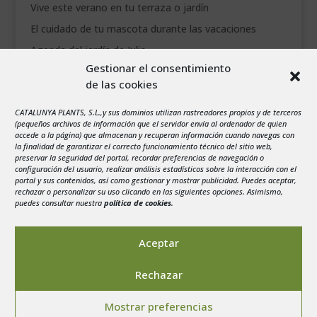
Vive este verano en tu terraza o jardín
El cuidado de tu mascota durante las vacaciones
Agenda del jardín de Julio
Gestionar el consentimiento
de las cookies
agosto 2026
L
M
X
J
V
S
D
CATALUNYA PLANTS, S.L.,y sus dominios utilizan rastreadores propios y de terceros
1
2
(pequeños archivos de información que el servidor envía al ordenador de quien
accede a la página) que almacenan y recuperan información cuando navegas con
3
4
5
6
7
8
9
la finalidad de garantizar el correcto funcionamiento técnico del sitio web,
preservar la seguridad del portal, recordar preferencias de navegación o
10
11
12
13
14
15
16
configuración del usuario, realizar análisis estadísticos sobre la interacción con el
portal y sus contenidos, así como gestionar y mostrar publicidad. Puedes aceptar,
17
18
19
20
21
22
23
rechazar o personalizar su uso clicando en las siguientes opciones. Asimismo,
24
25
26
27
28
29
30
puedes consultar nuestra
política de cookies
.
31
« Jul
Aceptar
Rechazar
Mostrar preferencias