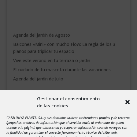
Agenda del jardín de Agosto
Balcones «Mini» con mucho Flow: La regla de los 3
planos para triplicar tu espacio
Vive este verano en tu terraza o jardín
El cuidado de tu mascota durante las vacaciones
Agenda del jardín de Julio
agosto 2026
Gestionar el consentimiento
L
M
X
J
V
S
D
de las cookies
1
2
CATALUNYA PLANTS, S.L.,y sus dominios utilizan rastreadores propios y de terceros
3
4
5
6
7
8
9
(pequeños archivos de información que el servidor envía al ordenador de quien
10
11
12
13
14
15
16
accede a la página) que almacenan y recuperan información cuando navegas con
la finalidad de garantizar el correcto funcionamiento técnico del sitio web,
17
18
19
20
21
22
23