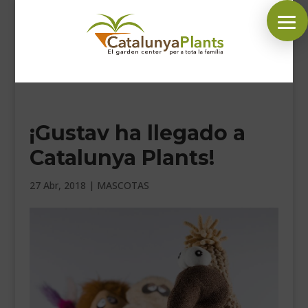
SÍGUENOS EN:
¡Gustav ha llegado a
INICIO
Catalunya Plants!
PLANTAS
COMPLEMENTOS JARDÍN
27 Abr, 2018
|
MASCOTAS
MASCOTAS
DECORACIÓN
HORARIO GARDEN
CONTACTAR
BLOG