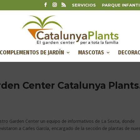
SERVICIOS
PARQUE INFANTI
COMPLEMENTOS DE JARDÍN
MASCOTAS
DECORAC
arden Center Catalunya Plants
uestro Garden Center un equipo de informativos de La Sexta, donde
evistaron a Carles García, encargado de la sección de plantas de nue