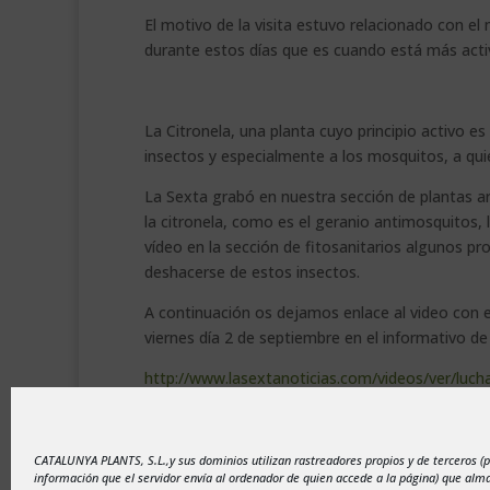
El motivo de la visita estuvo relacionado con e
durante estos días que es cuando está más acti
La Citronela, una planta cuyo principio activo 
insectos y especialmente a los mosquitos, a qu
La Sexta grabó en nuestra sección de plantas ar
la citronela, como es el geranio antimosquitos,
vídeo en la sección de fitosanitarios algunos p
deshacerse de estos insectos.
A continuación os dejamos enlace al video con el
viernes día 2 de septiembre en el informativo de 
http://www.lasextanoticias.com/videos/ver/luc
.
CATALUNYA PLANTS, S.L.,y sus dominios utilizan rastreadores propios y de terceros (
información que el servidor envía al ordenador de quien accede a la página) que al