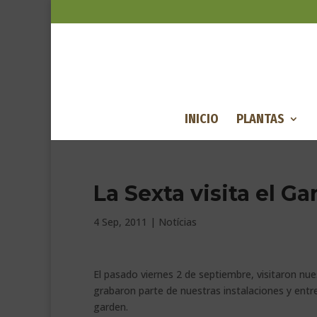
INICIO
PLANTAS
La Sexta visita el G
4 Sep, 2011
|
Notícias
El pasado viernes 2 de septiembre, visitaron n
grabaron parte de nuestras instalaciones y entr
garden.