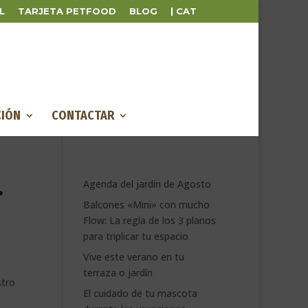
L
TARJETA PETFOOD
BLOG
| CAT
IÓN
CONTACTAR
.
Agenda del jardín de Agosto
Balcones «Mini» con mucho
Flow: La regla de los 3 planos
para triplicar tu espacio
Vive este verano en tu
terraza o jardín
stro
El cuidado de tu mascota