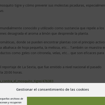
l mosquito tigre y cómo prevenir sus molestas picaduras, especialme
vo.
es mundialmente conocido y utilizado como sustancia que repele a los
ienes desagrada el aroma a limón que desprende la planta.
omáticas, donde se pueden encontrar plantas con el principio activo
 la albahaca de hoja pequeña, la melissa, etc… También se muestra e
roductos como geles con citronela, velas, etc… que son eficaces para
 reportaje de La Sexta, que fue emitido a nivel nacional el pasado
la 20:00 horas.
ha_contra_el_mosquito_tigre/476383
Gestionar el consentimiento de las cookies
pequeños archivos de
macenan y recuperan