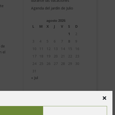
durante las vacaciones
nte
Agenda del jardín de Julio
agosto 2026
L
M
X
J
V
S
D
1
2
3
4
5
6
7
8
9
 de
10
11
12
13
14
15
16
n el
17
18
19
20
21
22
23
24
25
26
27
28
29
30
31
« Jul