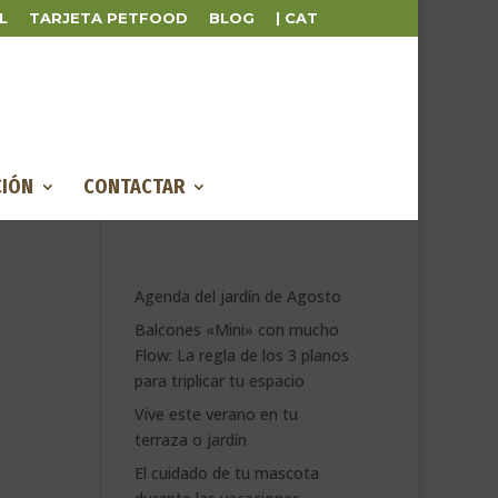
L
TARJETA PETFOOD
BLOG
| CAT
IÓN
CONTACTAR
Agenda del jardín de Agosto
Balcones «Mini» con mucho
Flow: La regla de los 3 planos
para triplicar tu espacio
Vive este verano en tu
terraza o jardín
El cuidado de tu mascota