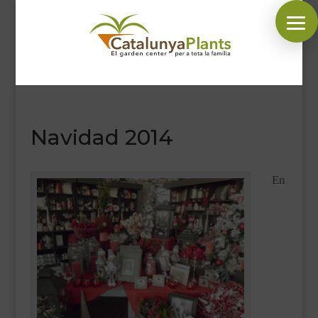
SÍGUENOS EN:
Navidad 2014
INICIO
PLANTAS
En
COMPLEMENTOS JARDÍN
MASCOTAS
DECORACIÓN
HORARIO GARDEN
CONTACTAR
BLOG