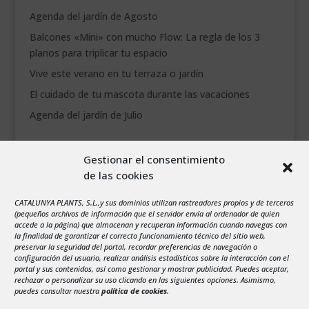
Agenda del jardín de Agosto
Balcones «Mini» con mucho Flow: La regla de los 3
planos para triplicar tu espacio
Vive este verano en tu terraza o jardín
El cuidado de tu mascota durante las vacaciones
Agenda del jardín de Julio
agosto 2026
Gestionar el consentimiento
L
M
X
J
V
S
D
de las cookies
1
2
3
4
5
6
7
8
9
CATALUNYA PLANTS, S.L.,y sus dominios utilizan rastreadores propios y de terceros
(pequeños archivos de información que el servidor envía al ordenador de quien
10
11
12
13
14
15
16
accede a la página) que almacenan y recuperan información cuando navegas con
la finalidad de garantizar el correcto funcionamiento técnico del sitio web,
17
18
19
20
21
22
23
preservar la seguridad del portal, recordar preferencias de navegación o
configuración del usuario, realizar análisis estadísticos sobre la interacción con el
24
25
26
27
28
29
30
portal y sus contenidos, así como gestionar y mostrar publicidad. Puedes aceptar,
rechazar o personalizar su uso clicando en las siguientes opciones. Asimismo,
31
puedes consultar nuestra
política de cookies
.
« Jul