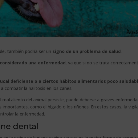
ble, también podría ser un
signo de un problema de salud
.
considerado una enfermedad
, ya que si no se trata correctament
ucal deficiente o a ciertos hábitos alimentarios poco saludab
 combatir la halitosis en los canes.
l mal aliento del animal persiste, puede deberse a graves enfermed
 importantes, como el hígado o los riñones. En estos casos, la vigil
ontrolar la enfermedad.
ene dental
se en la rutina de higiene canina, ya que es la mejor forma de asegura