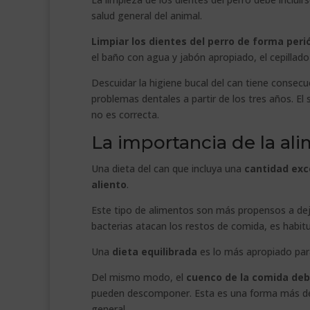
salud general del animal.
Limpiar los dientes del perro de forma peri
el baño con agua y jabón apropiado, el cepillado 
Descuidar la higiene bucal del can tiene consec
problemas dentales a partir de los tres años. El
no es correcta.
La importancia de la al
Una dieta del can que incluya una
cantidad exc
aliento
.
Este tipo de alimentos son más propensos a deja
bacterias atacan los restos de comida, es habit
Una
dieta equilibrada
es lo más apropiado para 
Del mismo modo, el
cuenco de la comida debe
pueden descomponer. Esta es una forma más de v
general.