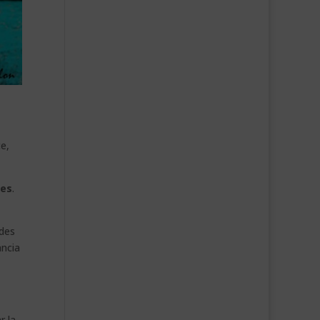
e,
les
.
ades
ancia
r la