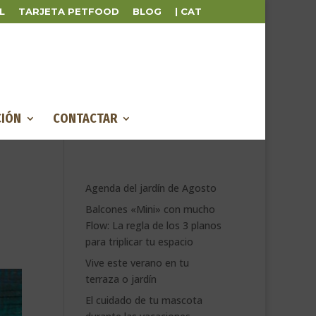
L
TARJETA PETFOOD
BLOG
| CAT
IÓN
CONTACTAR
Agenda del jardín de Agosto
Balcones «Mini» con mucho
Flow: La regla de los 3 planos
para triplicar tu espacio
Vive este verano en tu
terraza o jardín
El cuidado de tu mascota