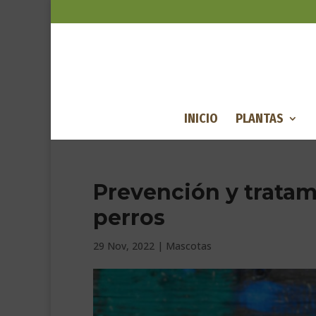
INICIO
PLANTAS
Prevención y tratam
perros
29 Nov, 2022
|
Mascotas