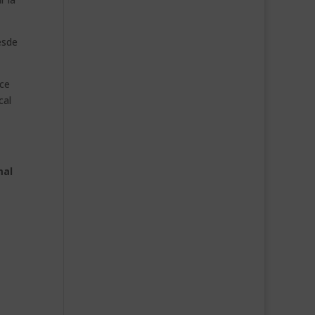
esde
ece
cal
mal