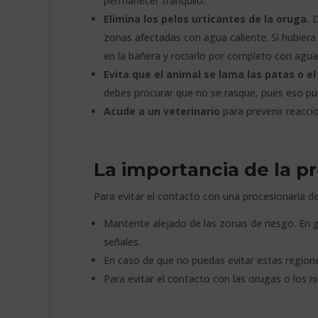
permanecer tranquilo.
Elimina los pelos urticantes de la oruga.
D
zonas afectadas con agua caliente. Si hubiera
en la bañera y rociarlo por completo con agua 
Evita que el animal se lama las patas o el
debes procurar que no se rasque, pues eso pue
Acude a un veterinario
para prevenir reacci
La importancia de la p
Para evitar el contacto con una procesionaria d
Mantente alejado de las zonas de riesgo. En g
señales.
En caso de que no puedas evitar estas regione
Para evitar el contacto con las orugas o los n