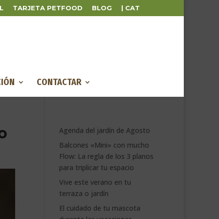
L
TARJETA PETFOOD
BLOG
| CAT
IÓN
CONTACTAR
o
Agenda del jardín de Agosto
Balcones «Mini» con mucho
Flow: La regla de los 3 planos
para triplicar tu espacio
Vive este verano en tu
terraza o jardín
El cuidado de tu mascota