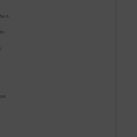
cha o
ién
.
 por