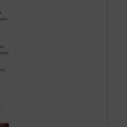
a
sión.
las
ibles
600
,