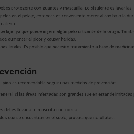
ebes protegerte con guantes y mascarilla. Lo siguiente es lavar las
 pelos en el pelaje, entonces es conveniente meter al can bajo la du
caliente.
 pelaje
, ya que puede ingerir algún pelo urticante de la oruga. Tamb
de aumentar el picor y causar heridas.
ones letales. Es posible que necesite tratamiento a base de medicinas
revención
el pino es recomendable seguir unas medidas de prevención:
eneral, si las áreas infestadas son grandes suelen estar delimitadas
s debes llevar a tu mascota con correa.
idos que se encuentran en el suelo, procura que no olfatee.