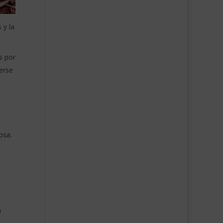
 y la
s por
erse
osa.
a