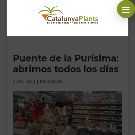
SÍGUENOS EN:
Puente de la Purísima:
INICIO
abrimos todos los días
PLANTAS
COMPLEMENTOS JARDÍN
3 Dic, 2023
|
Decoración
MASCOTAS
DECORACIÓN
HORARIO GARDEN
CONTACTAR
BLOG