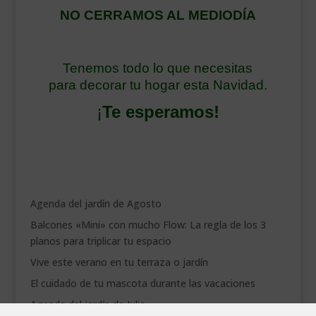
NO CERRAMOS AL MEDIODÍA
Tenemos todo lo que necesitas
para decorar tu hogar esta Navidad.
¡
Te esperamos!
Agenda del jardín de Agosto
Balcones «Mini» con mucho Flow: La regla de los 3
planos para triplicar tu espacio
Vive este verano en tu terraza o jardín
El cuidado de tu mascota durante las vacaciones
Agenda del jardín de Julio