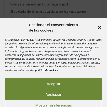
Vive este verano en tu terraza o jardín
El cuidado de tu mascota durante las vacaciones
Agenda del jardín de Julio
Gestionar el consentimiento
de las cookies
agosto 2026
L
M
X
J
V
S
D
CATALUNYA PLANTS, S.L.,y sus dominios utilizan rastreadores propios y de terceros
1
2
(pequeños archivos de información que el servidor envía al ordenador de quien
accede a la página) que almacenan y recuperan información cuando navegas con
3
4
5
6
7
8
9
la finalidad de garantizar el correcto funcionamiento técnico del sitio web,
preservar la seguridad del portal, recordar preferencias de navegación o
10
11
12
13
14
15
16
configuración del usuario, realizar análisis estadísticos sobre la interacción con el
portal y sus contenidos, así como gestionar y mostrar publicidad. Puedes aceptar,
17
18
19
20
21
22
23
rechazar o personalizar su uso clicando en las siguientes opciones. Asimismo,
24
25
26
27
28
29
30
puedes consultar nuestra
política de cookies
.
31
« Jul
Aceptar
Rechazar
Mostrar preferencias