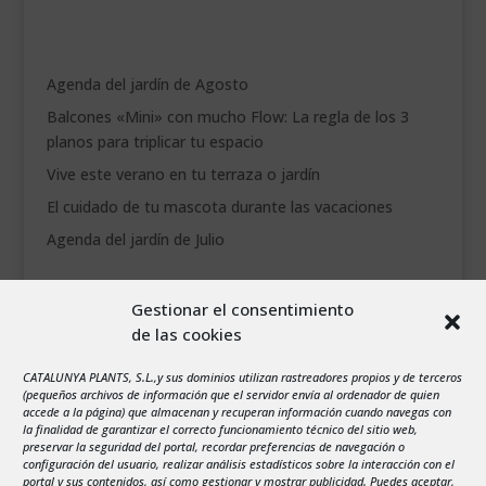
Agenda del jardín de Agosto
Balcones «Mini» con mucho Flow: La regla de los 3
planos para triplicar tu espacio
Vive este verano en tu terraza o jardín
El cuidado de tu mascota durante las vacaciones
Agenda del jardín de Julio
agosto 2026
Gestionar el consentimiento
L
M
X
J
V
S
D
de las cookies
1
2
CATALUNYA PLANTS, S.L.,y sus dominios utilizan rastreadores propios y de terceros
3
4
5
6
7
8
9
(pequeños archivos de información que el servidor envía al ordenador de quien
10
11
12
13
14
15
16
accede a la página) que almacenan y recuperan información cuando navegas con
la finalidad de garantizar el correcto funcionamiento técnico del sitio web,
17
18
19
20
21
22
23
preservar la seguridad del portal, recordar preferencias de navegación o
configuración del usuario, realizar análisis estadísticos sobre la interacción con el
24
25
26
27
28
29
30
portal y sus contenidos, así como gestionar y mostrar publicidad. Puedes aceptar,