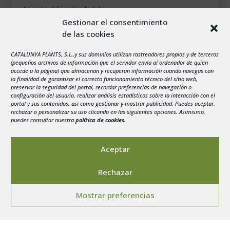
Agenda del jardín de Julio
Gestionar el consentimiento
de las cookies
agosto 2026
L
M
X
J
V
S
D
CATALUNYA PLANTS, S.L.,y sus dominios utilizan rastreadores propios y de terceros
1
2
(pequeños archivos de información que el servidor envía al ordenador de quien
accede a la página) que almacenan y recuperan información cuando navegas con
3
4
5
6
7
8
9
la finalidad de garantizar el correcto funcionamiento técnico del sitio web,
preservar la seguridad del portal, recordar preferencias de navegación o
10
11
12
13
14
15
16
configuración del usuario, realizar análisis estadísticos sobre la interacción con el
portal y sus contenidos, así como gestionar y mostrar publicidad. Puedes aceptar,
17
18
19
20
21
22
23
rechazar o personalizar su uso clicando en las siguientes opciones. Asimismo,
24
25
26
27
28
29
30
puedes consultar nuestra
política de cookies
.
31
« Jul
Aceptar
Rechazar
Mostrar preferencias
Aviso legal
-
Política de privacidad
-
Politica de
Cookies