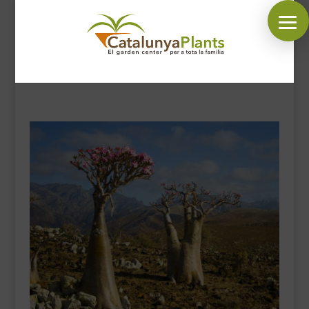
SÍGUENOS EN:
INICIO
PLANTAS
COMPLEMENTOS JARDÍN
MASCOTAS
DECORACIÓN
HORARIO GARDEN
CONTACTAR
BLOG