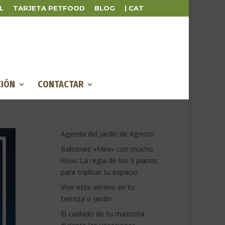
L
TARJETA PETFOOD
BLOG
| CAT
IÓN
CONTACTAR
Agenda del jardín de Agosto
Balcones «Mini» con mucho
Flow: La regla de los 3 planos
para triplicar tu espacio
Vive este verano en tu
terraza o jardín
El cuidado de tu mascota