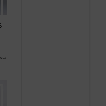
%
a
siva