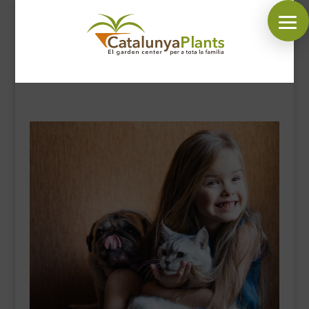
SÍGUENOS EN:
INICIO
PLANTAS
COMPLEMENTOS JARDÍN
MASCOTAS
DECORACIÓN
HORARIO GARDEN
CONTACTAR
BLOG