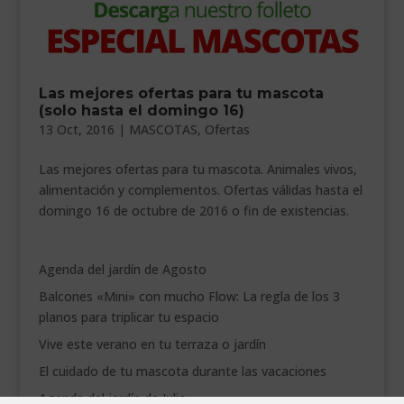
Las mejores ofertas para tu mascota
(solo hasta el domingo 16)
13 Oct, 2016
|
MASCOTAS
,
Ofertas
Las mejores ofertas para tu mascota. Animales vivos,
alimentación y complementos. Ofertas válidas hasta el
domingo 16 de octubre de 2016 o fin de existencias.
Agenda del jardín de Agosto
Balcones «Mini» con mucho Flow: La regla de los 3
planos para triplicar tu espacio
Vive este verano en tu terraza o jardín
El cuidado de tu mascota durante las vacaciones
Agenda del jardín de Julio